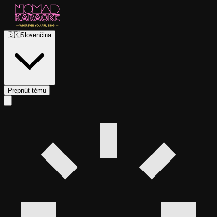
🇸🇰
Slovenčina
Prepnúť tému