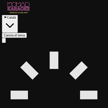
🏴
Català
Canvia el tema